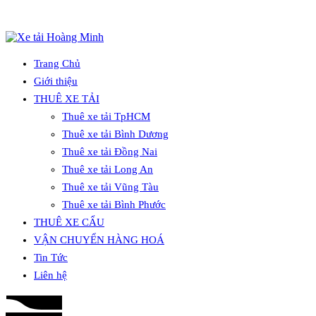
Trang Chủ
Giới thiệu
THUÊ XE TẢI
Thuê xe tải TpHCM
Thuê xe tải Bình Dương
Thuê xe tải Đồng Nai
Thuê xe tải Long An
Thuê xe tải Vũng Tàu
Thuê xe tải Bình Phước
THUÊ XE CẨU
VẬN CHUYỂN HÀNG HOÁ
Tin Tức
Liên hệ