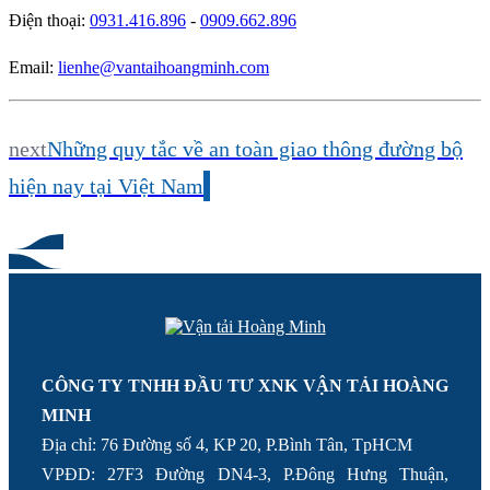
Điện thoại:
0931.416.896
-
0909.662.896
Email:
lienhe@vantaihoangminh.com
next
Những quy tắc về an toàn giao thông đường bộ
hiện nay tại Việt Nam
CÔNG TY TNHH ĐẦU TƯ XNK VẬN TẢI HOÀNG
MINH
Địa chỉ: 76 Đường số 4, KP 20, P.Bình Tân, TpHCM
VPĐD: 27F3 Đường DN4-3, P.Đông Hưng Thuận,