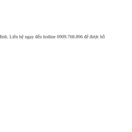
 Minh. Liên hệ ngay đến hotline 0909.768.896 để được hỗ
H TRANH
eo loại xe tải khách hàng lựa chọn, thời gian thuê xe và
 của quý khách khi sử dụng dịch vụ cho thuê xe tải Nhà