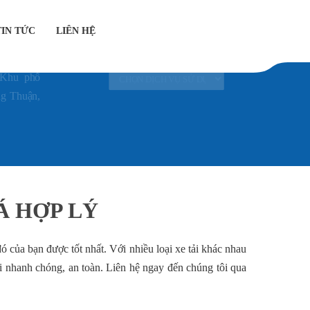
TIN TỨC
LIÊN HỆ
CHỌN DỊCH VỤ SỬ DỤNG
 Khu phố
g Thuận,
Á HỢP LÝ
ó của bạn được tốt nhất. Với nhiều loại xe tải khác nhau
ơi nhanh chóng, an toàn. Liên hệ ngay đến chúng tôi qua