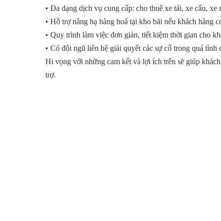
• Đa dạng dịch vụ cung cấp: cho thuê xe tải, xe cẩu, x
• Hỗ trợ nâng hạ hàng hoá tại kho bãi nếu khách hàng c
• Quy trình làm việc đơn giản, tiết kiệm thời gian cho k
• Có đội ngũ liên hệ giải quyết các sự cố trong quá tình
Hi vọng với những cam kết và lợi ích trên sẽ giúp khác
trợ.
MỨC GI
Bảng giá cho thuê xe tải Nhà Bè tại Hoàng Minh có rất n
quãng đường vận chuyển. Chúng tôi cam kết đảm bảo mức
Bè. Ngoài ra, Hoàng Minh cũng cung cấp các gói dịch vụ 