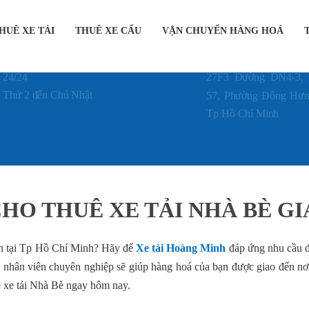
HUÊ XE TẢI
THUÊ XE CẨU
VẬN CHUYỂN HÀNG HOÁ
GIỜ LÀM VIỆC
ĐỊA CHỈ CÔNG TY
24/24
27F3 Đường DN4-3,
Thứ 2 đến Chủ Nhật
57, Phường Đông Hưn
Tp Hồ Chí Minh
CHO THUÊ XE TẢI NHÀ BÈ GI
ín tại Tp Hồ Chí Minh? Hãy để
Xe tải Hoàng Minh
đáp ứng nhu cầu đ
gũ nhân viên chuyên nghiệp sẽ giúp hàng hoá của bạn được giao đến n
ê xe tải
Nhà Bè
ngay hôm nay.