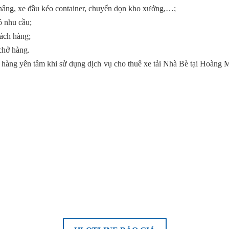
e nâng, xe đầu kéo container, chuyển dọn kho xưởng,…;
ó nhu cầu;
hách hàng;
 chở hàng.
h hàng yên tâm khi sử dụng dịch vụ cho thuê xe tải Nhà Bè tại Hoàng
Á CHO THUÊ XE TẢI NHÀ BÈ CẠN
hiều ưu đãi, chiết khấu cho khách hàng. Giá thuê xe sẽ thay đổi tùy th
 giá cạnh tranh và sẵn sàng thương lượng để đáp ứng yêu cầu cụ thể
đặc biệt và ưu đãi cho các khách hàng thân thiết và đối tác dài hạn.