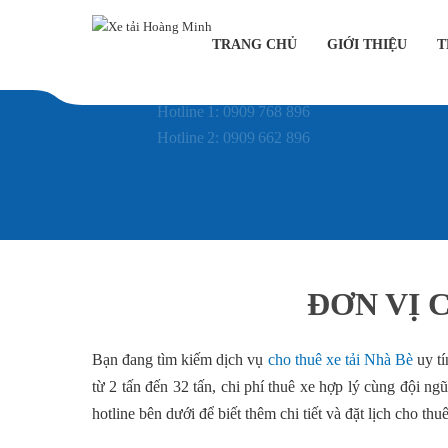
TRANG CHỦ
GIỚI THIỆU
T
HOTLINE TƯ VẤN
Hotline 1: 0909 768 896
Hotline 2: 0909 662 896
ĐƠN VỊ 
Bạn đang tìm kiếm dịch vụ
cho thuê xe tải Nhà Bè
uy t
từ 2 tấn đến 32 tấn, chi phí thuê xe hợp lý cùng đội n
hotline bên dưới để biết thêm chi tiết và đặt lịch cho thu