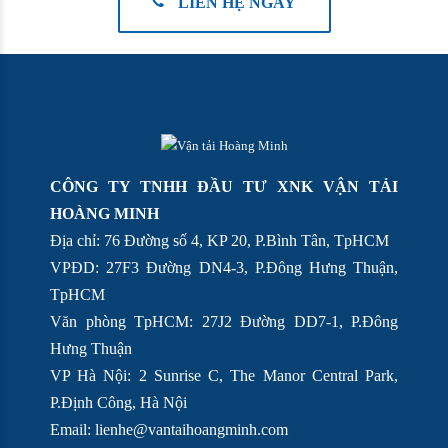
LIÊN HỆ NGAY
CÔNG TY TNHH ĐẦU TƯ XNK VẬN TẢI
HOÀNG MINH
Địa chỉ: 76 Đường số 4, KP 20, P.Bình Tân, TpHCM
VPĐD: 27F3 Đường DN4-3, P.Đông Hưng Thuận,
TpHCM
Văn phòng TpHCM: 27J2 Đường DD7-1, P.Đông
Hưng Thuận
VP Hà Nội: 2 Sunrise C, The Manor Central Park,
P.Định Công, Hà Nội
Email:
lienhe@vantaihoangminh.com