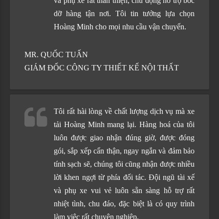
và phụ xe rất thân thiện, chủ động hỗ trợ bốc
dỡ hàng tận nơi. Tôi tin tưởng lựa chọn
Hoàng Minh cho mọi nhu cầu vận chuyển.
MR. QUỐC TUẤN
GIÁM ĐỐC CÔNG TY THIẾT KẾ NỘI THẤT
Tôi rất hài lòng về chất lượng dịch vụ mà xe
tải Hoàng Minh mang lại. Hàng hoá của tôi
luôn được giao nhận đúng giờ, được đóng
gói, sắp xếp cẩn thận, ngay ngắn và đảm bảo
tính sạch sẽ, chúng tôi cũng nhận được nhiều
lời khen ngợi từ phía đối tác. Đội ngũ tài xế
và phụ xe vui vẻ luôn sẵn sàng hỗ trợ rất
nhiệt tình, chu đáo, đặc biệt là có quy trình
làm việc rất chuyên nghiệp.